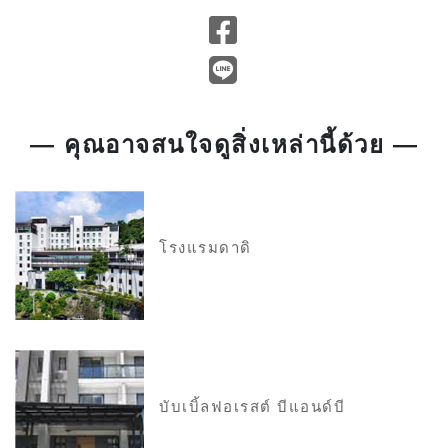
— คุณอาจสนใจดูสิ่งเหล่านี้ด้วย —
โรงแรมดาดิ
บับเบิ้ลฟอเรสต์ บีแอนด์บี