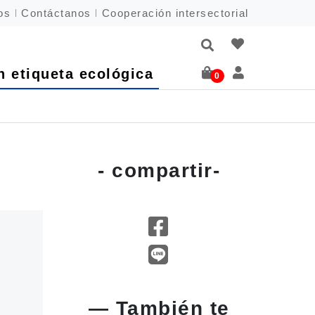
os
Contáctanos
Cooperación intersectorial
n etiqueta ecológica
0
- compartir-
— También te