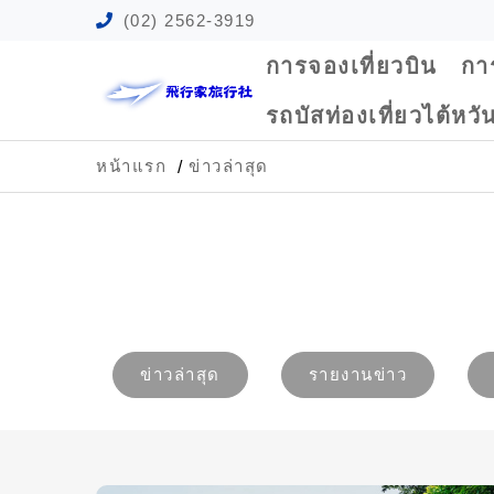
(02) 2562-3919
การจองเที่ยวบิน
กา
รถบัสท่องเที่ยวไต้หวั
หน้าแรก
ข่าวล่าสุด
ข่าวล่าสุด
รายงานข่าว