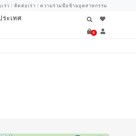
ับเรา
ติดต่อเรา
ความร่วมมือข้ามอุตสาหกรรม
งประเทศ
0