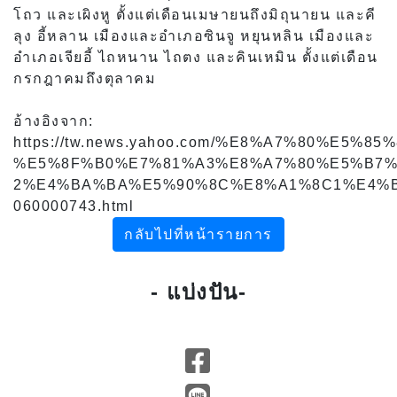
โถว และเผิงหู ตั้งแต่เดือนเมษายนถึงมิถุนายน และคี
ลุง อี้หลาน เมืองและอำเภอซินจู หยุนหลิน เมืองและ
อำเภอเจียอี้ ไถหนาน ไถตง และคินเหมิน ตั้งแต่เดือน
กรกฎาคมถึงตุลาคม
อ้างอิงจาก:
https://tw.news.yahoo.com/%E8%A7%80%
%E5%8F%B0%E7%81%A3%E8%A7%80%E5%B7%
2%E4%BA%BA%E5%90%8C%E8%A1%8C1%E4%
060000743.html
กลับไปที่หน้ารายการ
- แบ่งปัน-