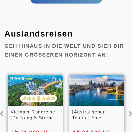
Auslandsreisen
GEH HINAUS IN DIE WELT UND SIEH DIR
EINEN GRÖSSEREN HORIZONT AN!
Vietnam-Rundreise
[Australischer
[Da Nang 5-Sterne
Tourist] Eine
5-Tage-Reise]:
gelungene 9-tägige
Seilbahnfahrt zu den
Tour durch die drei