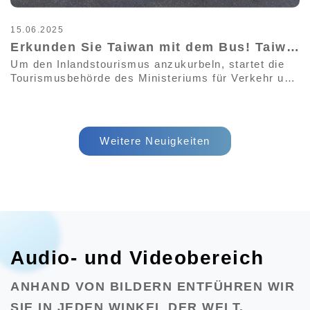
11.03.2021
ist kostenlos.
„Taiwan Bus – Ihr perfekter Reisebegleiter“ Facebook-Kommentar-Gewinnspiel
 die
So werden die Preise verlost und die Gewinner
hr und
bekanntgegeben: Nach der Veranstaltung ermittel
our
der Veranstalter am Freitag, den 15. August 2025,
 im
die Gewinner der einzelnen Preise per Zufallsprin
und veröffentlicht die Gewinnerliste auf der
t
Facebook-Fanseite und der offiziellen Website vo
Weitere Neuigkeiten
weiten
„Taiwan Tour Bus“. Es erfolgt keine weitere
ts“,
individuelle Benachrichtigung.
reisen
ich auf
Audio- und Videobereich
ANHAND VON BILDERN ENTFÜHREN WIR
SIE IN JEDEN WINKEL DER WELT.