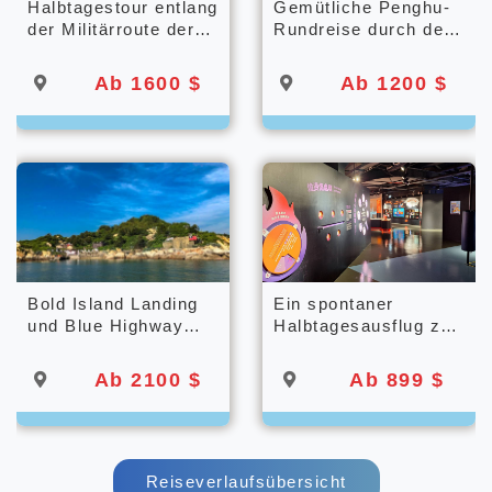
Halbtagestour entlang
Gemütliche Penghu-
der Militärroute der
Rundreise durch den
Artillerieschlacht von
Norden
Kinmen am 23.
Ab 1600 $
Ab 1200 $
August
Bold Island Landing
Ein spontaner
und Blue Highway
Halbtagesausflug zur
Cruise Halbtagestour
Erkundung der
Taroko-Schlucht
Ab 2100 $
Ab 899 $
Reiseverlaufsübersicht