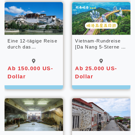
Eine 12-tägige Reise
Vietnam-Rundreise
durch das
[Da Nang 5-Sterne 5-
atemberaubend
Tage-Reise]:
schöne Nyingchi und
Seilbahnfahrt zu den
die beeindruckende
Ba Na Hills, Zugfahrt
Ab 150.000 US-
Ab 25.000 US-
tibetische Landschaft
über die Buddha-
Dollar
Dollar
entlang der Qinghai-
Hand-Brücke,
Tibet-Eisenbahn.
Bootsfahrt mit
Bambusfässern zur
Insel Cam Nam,
Nachttour durch die
Altstadt von Hoi An
mit Laternen