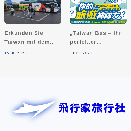
Erkunden Sie
„Taiwan Bus – Ihr
Taiwan mit dem
perfekter
Bus! Taiwan
Reisebegleiter“
15.06.2025
11.03.2021
Sightseeing Bus
Facebook-
bietet 30%
Kommentar-
Ermäßigung mit
Gewinnspiel
saisonalen
Zusatzleistungen:
2 Personen reisen
zusammen, 1
Person reist
kostenlos.