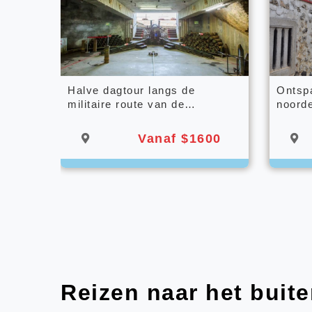
Halve dagtour langs de
Ontspa
militaire route van de
noord
artillerieslag bij Kinmen op 23
augustus.
Vanaf $1600
Reizen naar het buit