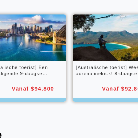
alische toerist] Een
[Australische toerist] We
digende 9-daagse
adrenalinekick! 8-daagse
eis door de drie steden
virtuele tour langs de ber
ong'ao (B/S)
rivieren en beken van
Vanaf $94.800
Vanaf $92.8
Tasmanië (M/S)
e