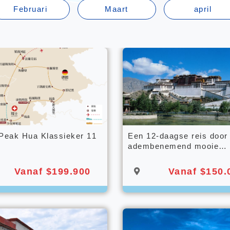
Februari
Maart
april
 Peak Hua Klassieker 11
Een 12-daagse reis door
adembenemend mooie
Nyingchi en het prachtig
Tibetaanse landschap la
Vanaf $199.900
Vanaf $150.
Qinghai-Tibet-spoorlijn.