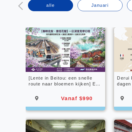
alle
Januari
[Lente in Beitou: een snelle
Derui
route naar bloemen kijken] Een
dagen
diepgaande leerervaring van
één dag
Vanaf $990