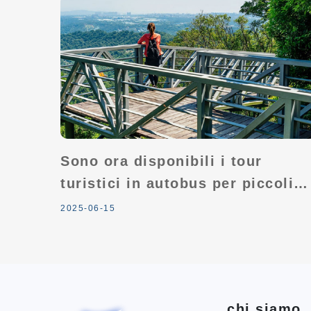
Sono ora disponibili i tour
turistici in autobus per piccoli
gruppi a Taiwan con l'offerta
2025-06-15
"compra 2 e ricevi 1 gratis"!
Inoltre, approfitta di fantastici
omaggi in concomitanza con la
visita delle 100 principali
chi siamo